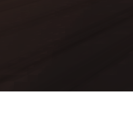
Mods
Worlds
Texture Packs