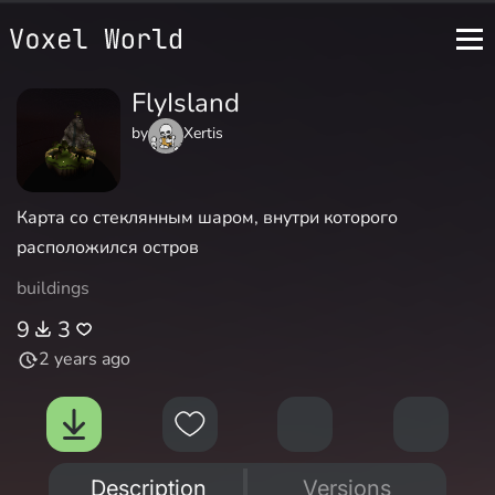
FlyIsland
by
Xertis
Карта со стеклянным шаром, внутри которого
расположился остров
buildings
9
3
2 years ago
Description
Versions