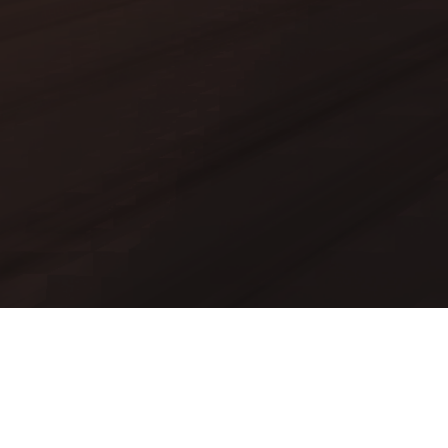
Mods
Worlds
Texture Packs