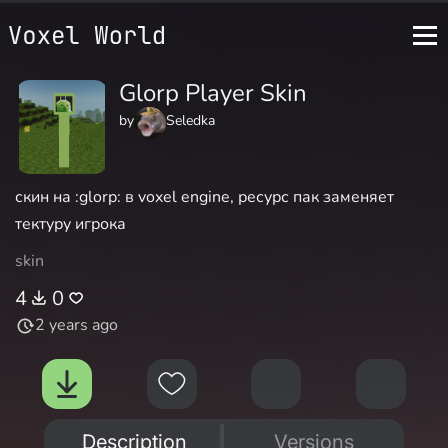
Glorp Player Skin
by
Seledka
скин на :glorp: в voxel engine, ресурс пак заменяет
тектуру игрока
skin
4
0
2 years ago
Description
Versions