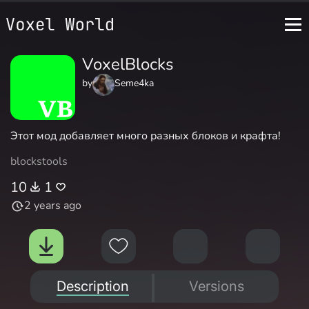
VoxelBlocks
by
Seme4ka
Этот мод добавляет много разных блоков и крафта!
blocks
tools
10
1
2 years ago
Description
Versions