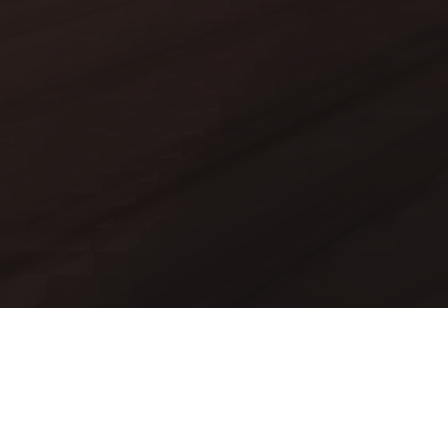
Mods
Worlds
Texture Packs