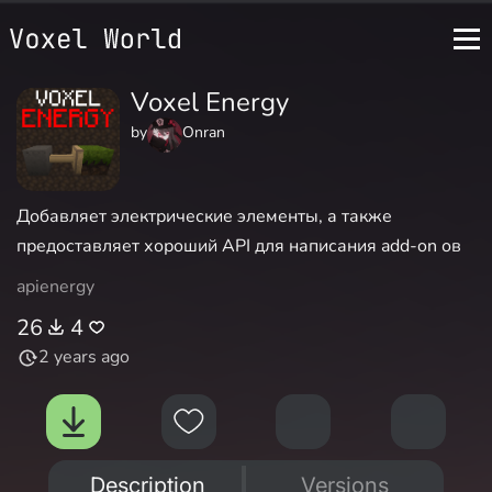
Voxel Energy
by
Onran
Добавляет электрические элементы, а также
предоставляет хороший API для написания add-on ов
api
energy
26
4
2 years ago
Description
Versions