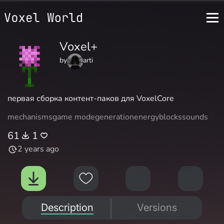
Voxel+
by
arti
первая сборка контент-паков для VoxelCore
mechanisms
game mode
generation
energy
blocks
sounds
61
1
2 years ago
Description
Versions