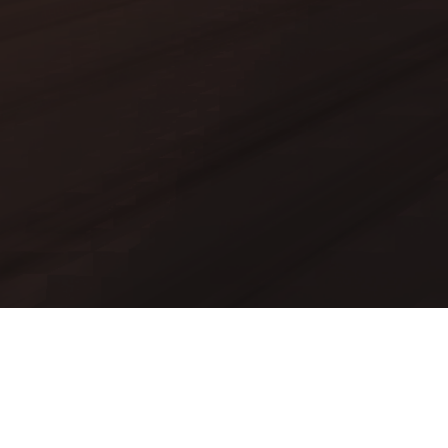
Mods
Worlds
Texture Packs