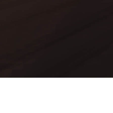
Mods
Worlds
Texture Packs