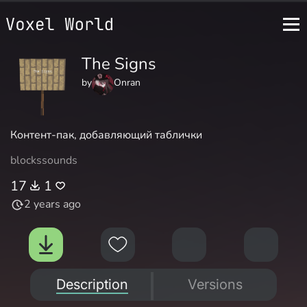
The Signs
by
Onran
Контент-пак, добавляющий таблички
blocks
sounds
17
1
2 years ago
Description
Versions