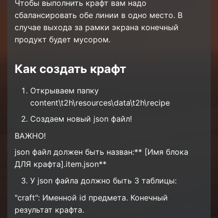
Чтобы выполнить крафт вам надо
сбалансировать обе линии в одно место. В
случае выхода за рамки экрана конечный
продукт будет мусором.
Как создать крафт
Открываем папку
content\t2h\resources\data\t2h\recipe
Создаем новый json файл!
ВАЖНО!
json файл должен быть назван:** [Имя блока
ДЛЯ крафта].item.json**
У json файла должно быть 3 таблицы:
"craft": Именной id предмета. Конечный
результат крафта.