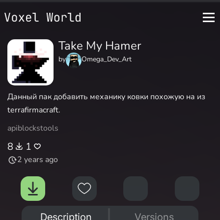
Take My Hamer
by
Omega_Dev_Art
Данный пак добавить механику ковки похожую на из
terrafirmacraft.
api
blocks
tools
8
1
2 years ago
Description
Versions