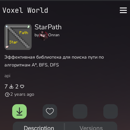
StarPath
by
Onran
Эффективная библиотека для поиска пути по
алгоритмам A*, BFS, DFS
api
7
2
2 years ago
Description
Versions