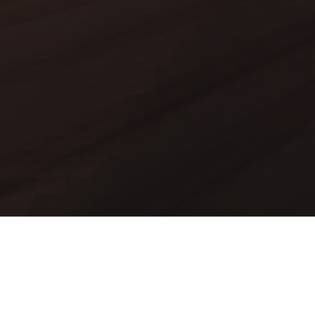
Mods
Worlds
Texture Packs