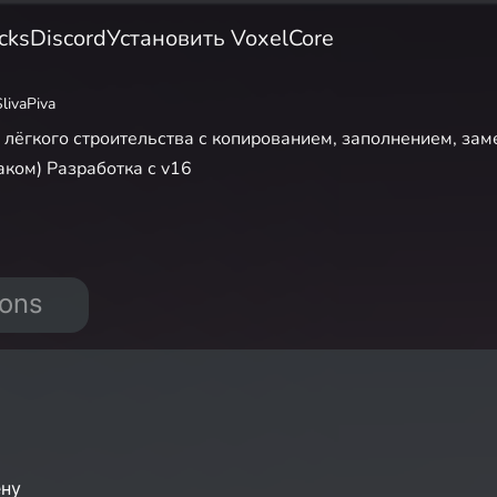
cks
Discord
Установить VoxelCore
SlivaPiva
 лёгкого строительства с копированием, заполнением, заме
аком) Разработка с v16
ions
ену