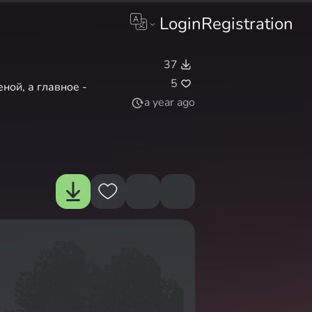
Login
Registration
37
5
ной, а главное -
a year ago