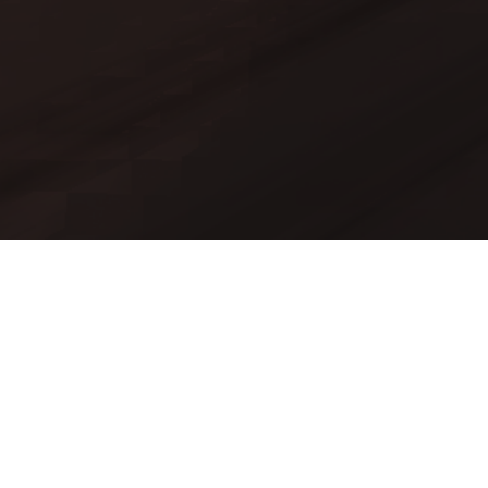
Mods
Worlds
Texture Packs
API Documentation