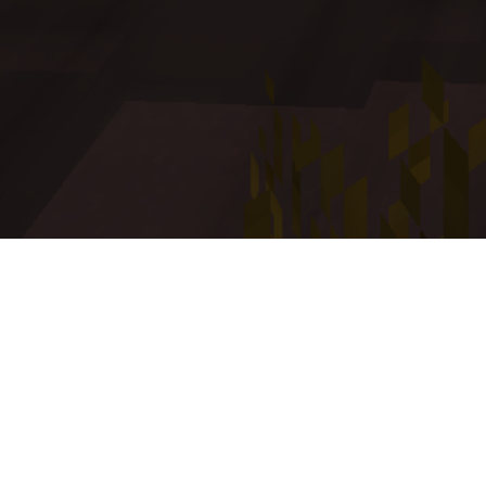
Contacts
Discord
support@voxelworld.ru