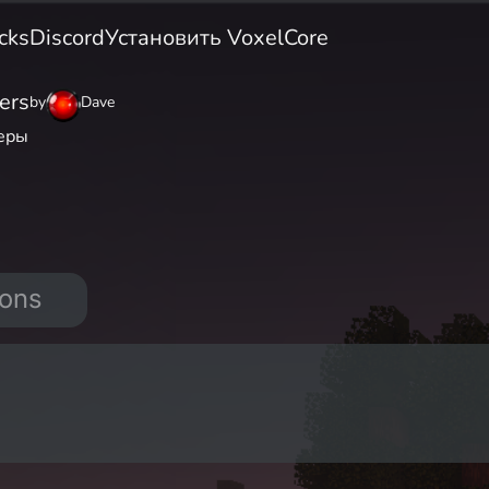
cks
Discord
Установить VoxelCore
ers
by
Dave
еры
ions