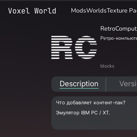
Mods
Worlds
Texture Pa
RetroComput
Ретро-компьют
blocks
Description
Vers
Что добавляет контент-пак?
Эмулятор IBM PC / XT.