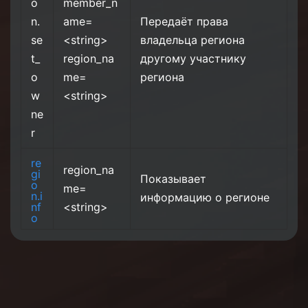
o
member_n
n.
ame=
Передаёт права
se
<string>
владельца региона
t_
region_na
другому участнику
o
me=
региона
w
<string>
ne
r
re
region_na
gi
Показывает
o
me=
n.i
информацию о регионе
nf
<string>
o