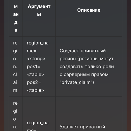
м
Аргумент
Описание
ан
ы
д
а
re
region_na
gi
me=
Создаёт приватный
o
<string>
регион (регионы могут
n.
pos1=
создавать только роли
cl
<table>
с серверным правом
ai
pos2=
"private_claim")
m
<table>
re
gi
o
region_na
n.
Удаляет приватный
me=