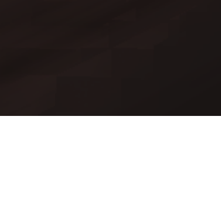
Mods
Worlds
Texture Packs
API Documentation
Contacts