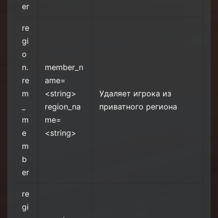
er
re
gi
o
n.
member_n
re
ame=
m
<string>
Удаляет игрока из
_
region_na
приватного региона
m
me=
e
<string>
m
b
er
re
gi