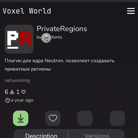
PrivateRegions
by
Xertis
Плагин для ядра Neutron, позволяет создавать
приватные регионы
networking
6
1
a year ago
Description
Versions