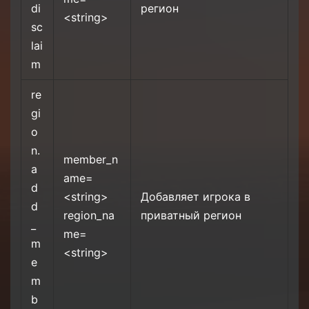
di
регион
<string>
sc
lai
m
re
gi
o
n.
member_n
a
ame=
d
<string>
Добавляет игрока в
d
region_na
приватный регион
_
me=
m
<string>
e
m
b