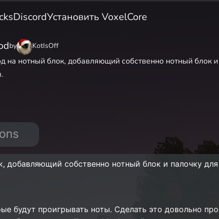
cks
Discord
Установить VoxelCore
od
by
KotIsOff
д на нотный блок, добавляющий собственно нотный блок и
.
ions
к, добавляющий собственно нотный блок и палочку для
рые будут проигрывать ноты. Сделать это довольно про