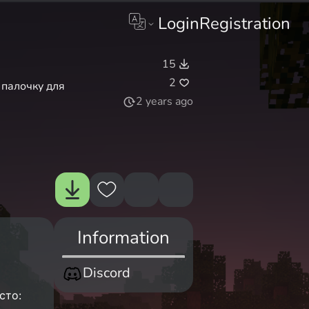
Login
Registration
15
2
 палочку для
2 years ago
Information
Discord
сто: