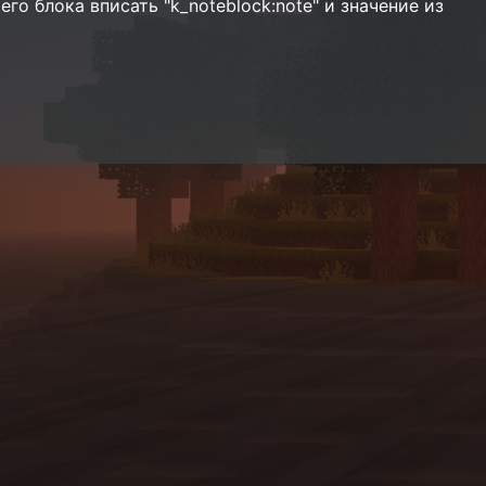
го блока вписать "k_noteblock:note" и значение из