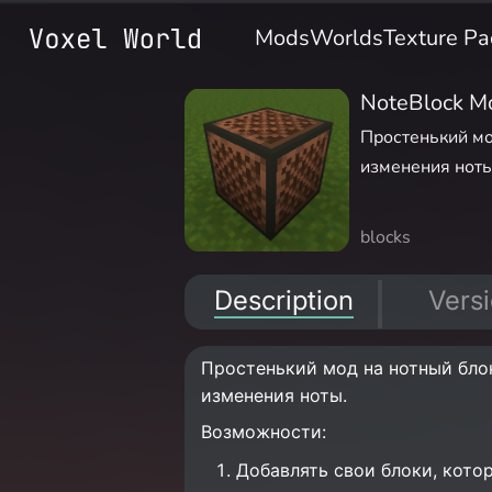
Mods
Worlds
Texture Pa
NoteBlock M
Простенький мо
изменения ноты
blocks
Description
Vers
Простенький мод на нотный бло
изменения ноты.
Возможности:
Добавлять свои блоки, кото