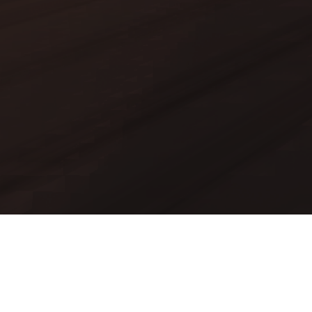
Mods
Worlds
Texture Packs