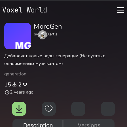
MoreGen
by
Xertis
Добавляет новые виды генерации (Не путать с
одноимённым музыкантом)
generation
15
2
2 years ago
Description
Versions