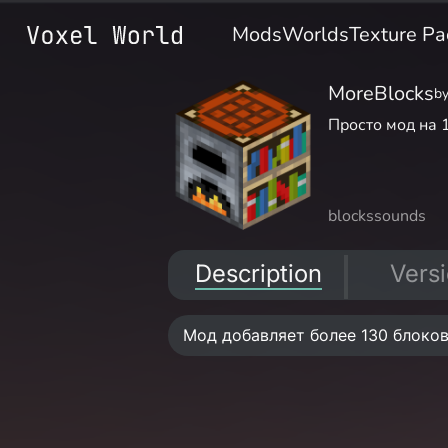
Mods
Worlds
Texture Pa
MoreBlocks
b
Просто мод на 
blocks
sounds
Description
Vers
Мод добавляет более 130 блоков