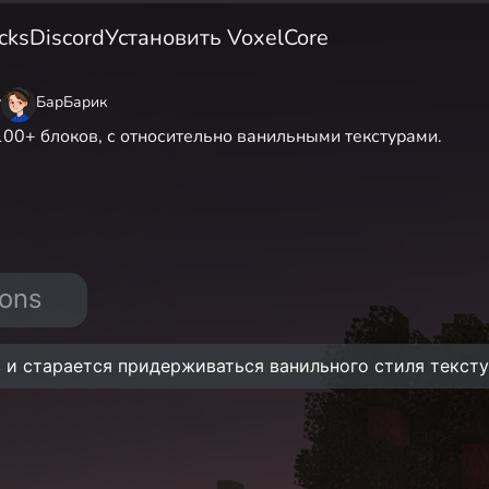
cks
Discord
Установить VoxelCore
y
БарБарик
100+ блоков, с относительно ванильными текстурами.
ions
 и старается придерживаться ванильного стиля текст