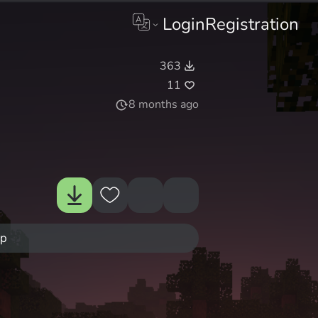
Login
Registration
363
11
8 months ago
ур