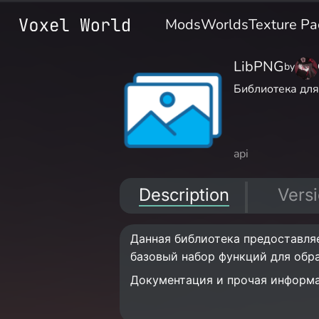
Mods
Worlds
Texture Pa
LibPNG
by
Библиотека дл
api
Description
Vers
Данная библиотека предоставля
базовый набор функций для обр
Документация и прочая информа