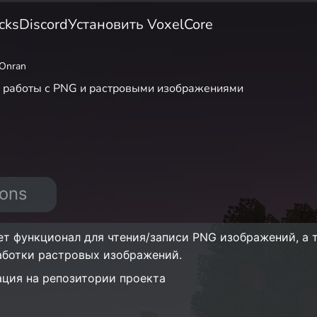
cks
Discord
Установить VoxelCore
Onran
я работы с PNG и растровыми изображениями
ions
ет функционал для чтения/записи PNG изображений, а 
аботки растровых изображений.
ция на репозитории проекта