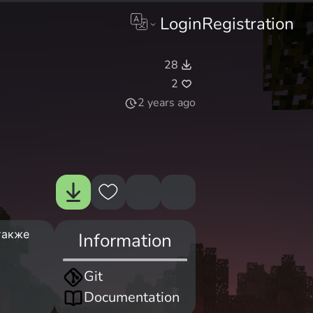
Login
Registration
28
2
2 years ago
также
Information
Git
Documentation