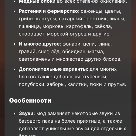
Медные блоки
во всех степенях окисления.
Растения и фермерство
: саженцы, цветы,
грибы, кактусы, сахарный тростник, лианы,
пшеница, морковь, картофель, свёкла,
спороцвет, морской огурец и другие.
И многое другое
: фонари, цепи, глина,
гравий, снег, лёд, обсидиан, магма,
светокамень и множество других блоков.
Дополнительные варианты
: для многих
блоков также добавлены ступеньки,
полублоки, заборы, калитки, люки и прутья.
Особенности
Звуки:
мод заменяет некоторые звуки из
базового пака на более приятные, а также
добавляет уникальные звуки для отдельных
блоков.