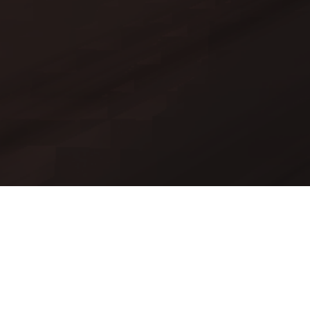
Mods
Worlds
Texture Packs
API Documentation