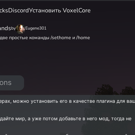
cks
Discord
Установить VoxelCore
ands
by
Eugene301
две простые команды /sethome и /home
ions
рах, можно установить его в качестве плагина для ва
дайте мир, а уже потом добавьте в него мод, тогда не