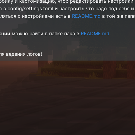
ойку и кастомизацию, чтоб редактировать настройки
в config/settings.toml и настроить что надо под себя 
вляться с настройками есть в
README.md
в той же папк
кции можно найти в папке пака в
README.md
ля ведения логов)