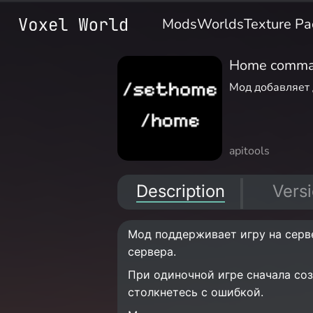
Mods
Worlds
Texture Pa
Home comm
Мод добавляет 
api
tools
Description
Vers
Мод поддерживает игру на серве
сервера.
При одиночной игре сначала соз
столкнетесь с ошибкой.