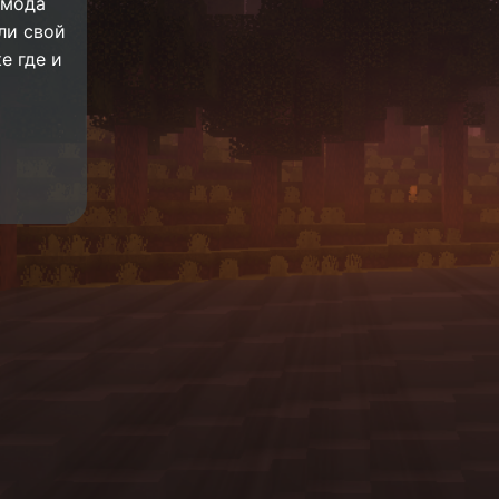
 мода
или свой
е где и