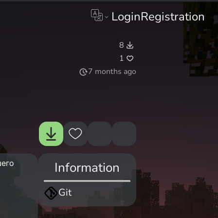
Login
Registration
8
1
7 months ago
шего
Information
Git