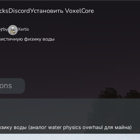
cks
Discord
Установить VoxelCore
r
by
Xertis
листичную физику воды
ions
ику воды (аналог water physics overhaul для майна)