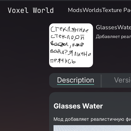
Mods
Worlds
Texture Pa
GlassesWate
Добавляет реа
Description
Vers
Glasses Water
Мод добавляет реалистичную физ