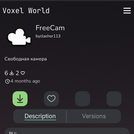
FreeCam
by
clasher113
Свободная камера
6
2
4 months ago
Description
Versions
RU: