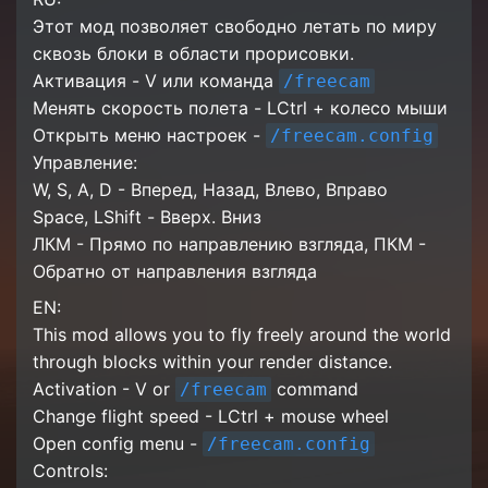
Этот мод позволяет свободно летать по миру
сквозь блоки в области прорисовки.
Активация - V или команда
/freecam
Менять скорость полета - LCtrl + колесо мыши
Открыть меню настроек -
/freecam.config
Управление:
W, S, A, D - Вперед, Назад, Влево, Вправо
Space, LShift - Вверх. Вниз
ЛКМ - Прямо по направлению взгляда, ПКМ -
Обратно от направления взгляда
EN:
This mod allows you to fly freely around the world
through blocks within your render distance.
Activation - V or
command
/freecam
Change flight speed - LCtrl + mouse wheel
Open config menu -
/freecam.config
Controls: