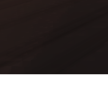
Mods
Worlds
Texture Packs