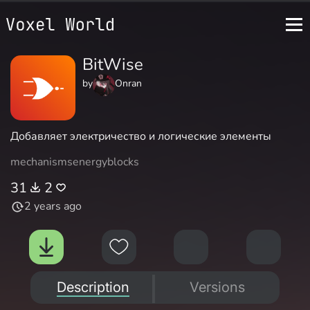
BitWise
by
Onran
Добавляет электричество и логические элементы
mechanisms
energy
blocks
31
2
2 years ago
Description
Versions