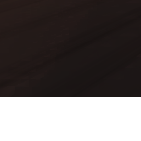
Mods
Worlds
Texture Packs