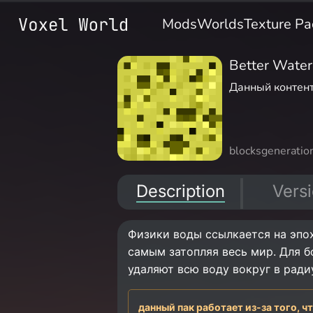
Mods
Worlds
Texture Pa
Better Water
Данный контент
blocks
generatio
Description
Vers
Физики воды ссылкается на эпоху
самым затопляя весь мир. Для б
удаляют всю воду вокруг в ради
данный пак работает из-за того, ч