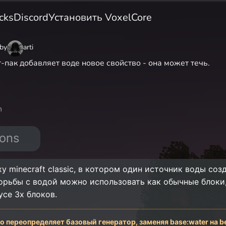
cks
Discord
Установить VoxelCore
by
arti
-пак добавляет воде новое свойство - она может течь.
n
ions
 minecraft classic, в котором один источник воды соз
орьбы с водой можно использовать как обычные блоки, 
усе 3х блоков.
то переопределяет базовый генератор, заменяя base:water на b