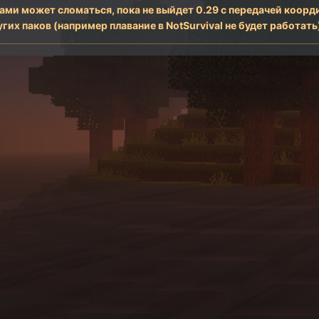
и может сломаться, пока не выйдет 0.29 с передачей координ
их паков (например плавание в NotSurvival не будет работать