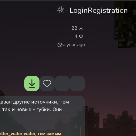
Login
Registration
22
4
a year ago
давал другие источники, тем
так и новые - губки. Они
etter_water:water, тем самым