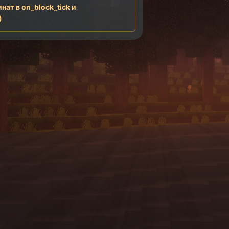
ат в on_block_tick и
)