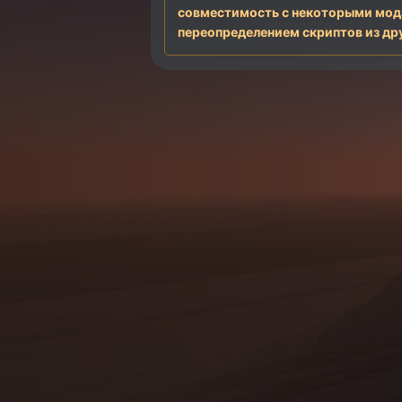
совместимость с некоторыми модам
переопределением скриптов из друг