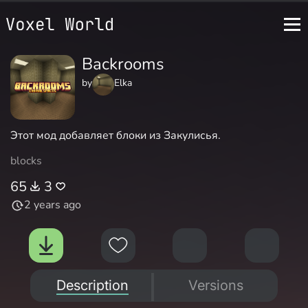
Backrooms
by
Elka
Этот мод добавляет блоки из Закулисья.
blocks
65
3
2 years ago
Description
Versions