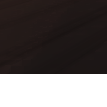
Mods
Worlds
Texture Packs