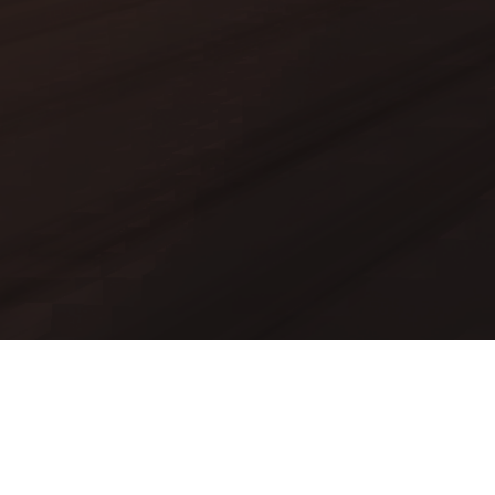
Mods
Worlds
Texture Packs