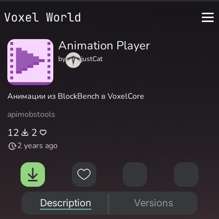
Animation Player
by
justCat
Анимации из BlockBench в VoxelCore
api
mobs
tools
12
2
2 years ago
Description
Versions